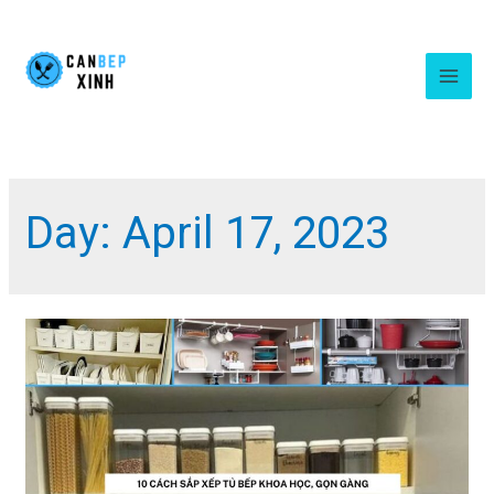
Skip
to
content
MA
ME
Day:
April 17, 2023