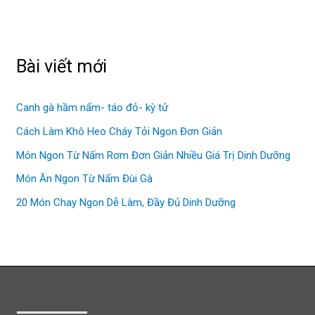
Học,
a
Tối
r
Ưu
c
Bài viết mới
Không
h
Gian
f
Canh gà hầm nấm- táo đỏ- kỳ tử
o
Cách Làm Khô Heo Cháy Tỏi Ngon Đơn Giản
r
Món Ngon Từ Nấm Rơm Đơn Giản Nhiều Giá Trị Dinh Dưỡng
:
Món Ăn Ngon Từ Nấm Đùi Gà
20 Món Chay Ngon Dễ Làm, Đầy Đủ Dinh Dưỡng