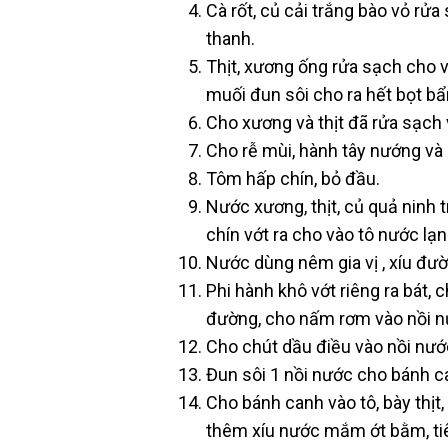
Cà rốt, củ cải trắng bào vỏ rửa
thanh.
Thịt, xương ống rửa sạch cho v
muối đun sôi cho ra hết bọt bẩn
Cho xương và thịt đã rửa sạch
Cho rễ mùi, hành tây nướng và c
Tôm hấp chín, bỏ đầu.
Nước xương, thịt, củ quả ninh t
chín vớt ra cho vào tô nước lạ
Nước dùng nêm gia vị , xíu đườ
Phi hành khô vớt riêng ra bát, 
đường, cho nấm rơm vào nồi n
Cho chút dầu điều vào nồi nư
Đun sôi 1 nồi nước cho bánh c
Cho bánh canh vào tô, bày thịt,
thêm xíu nước mắm ớt bằm, ti