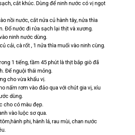
 sạch, cắt khúc. Dùng để ninh nước có vị ngọt
ào nồi nước, cắt nửa củ hành tây, nửa thìa
. Đổ nước đi rửa sạch lại thịt và xương.
 vào ninh nước dùng.
ủ cải, cà rốt , 1 nửa thìa muối vào ninh cùng.
rong 1 tiếng, tầm 45 phút là thịt bắp giò đã
nh. Để nguội thái mỏng.
ng cho vừa khẩu vị.
cho nấm rơm vào đảo qua với chút gia vị, xíu
ước dùng.
ớc cho có màu đẹp.
anh vào luộc sơ qua.
 tôm,hành phi, hành lá, rau mùi, chan nước
êu.