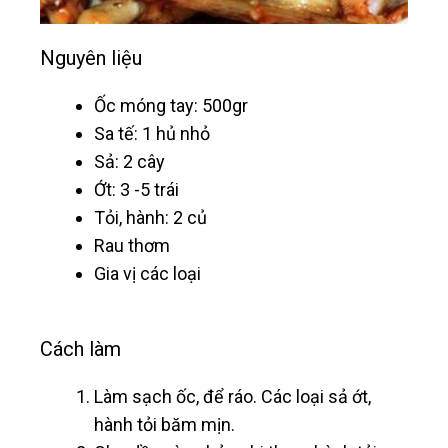
Nguyên liệu
Ốc móng tay: 500gr
Sa tế: 1 hủ nhỏ
Sả: 2 cây
Ớt: 3 -5 trái
Tỏi, hành: 2 củ
Rau thơm
Gia vị các loại
Cách làm
Làm sạch ốc, để ráo. Các loại sả ớt,
hành tỏi băm mịn.