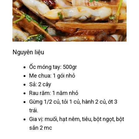
Nguyên liệu
Ốc móng tay: 500gr
Me chua: 1 gói nhỏ
Sả: 2 cây
Rau răm: 1 năm nhỏ
Gừng 1/2 củ, tỏi 1 củ, hành 2 củ, ớt 3
trái.
Gia vị: muối, hạt nêm, tiêu, bột ngọt, bột
sắn 2 mc